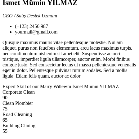
İsmet Mümin YILMAZ
CEO / Satış Destek Uzmanı
(+123) 2456 987
yourmail@gmail.com
Quisque maximus mauris vitae pellentesque molestie. Nullam
aliquet, purus non faucibus elementum, arcu lacus maximus turpis,
nec condimentum nisl enim sit amet elit. Suspendisse ac orci
tristique, imperdiet ligula ullamcorper, auctor enim. Morbi finibus
congue justo. Sed consectetur lectus ut massa pellentesque venenatis
eget in dolor. Pellentesque pulvinar rutrum sodales. Sed a mollis
ligula. Etiam felis quam, auctor ac dolor
Expert Skill of our Marry Willewm
İsmet Mümin YILMAZ
Corporate Clean
90
Clean Plombier
75
Road Cleaning
65
Building Clining
55