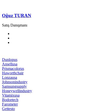
Oğuz TURAN
Satış Danışmanı
Dunlopus
Ansellusa
Prismacolorus
Haworthchair
Lonzausa
Johnsonindustry
Samsungsupply
Honeywellindustry
Vitamixusa
Bodortech
Farometer
Gettesto