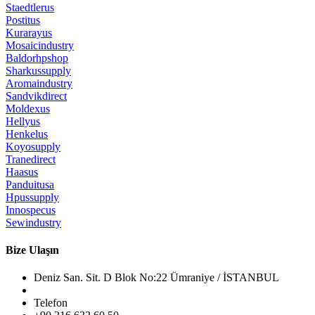
Staedtlerus
Postitus
Kurarayus
Mosaicindustry
Baldorhpshop
Sharkussupply
Aromaindustry
Sandvikdirect
Moldexus
Hellyus
Henkelus
Koyosupply
Tranedirect
Haasus
Panduitusa
Hpussupply
Innospecus
Sewindustry
Bize Ulaşın
Deniz San. Sit. D Blok No:22 Ümraniye / İSTANBUL
Telefon