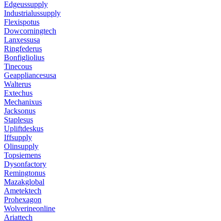
Edgeussupply
Industrialussupply
Flexispotus
Dowcorningtech
Lanxessusa
Ringfederus
Bonfigliolius
Tinecous
Geappliancesusa
Walterus
Extechus
Mechanixus
Jacksonus
Staplesus
Upliftdeskus
Iffsupply
Olinsupply
Topsiemens
Dysonfactory
Remingtonus
Mazakglobal
Ametektech
Prohexagon
Wolverineonline
Ariattech