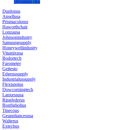
Devamını oku
Dunlopus
Ansellusa
Prismacolorus
Haworthchair
Lonzausa
Johnsonindustry
Samsungsupply
Honeywellindustry
Vitamixusa
Bodortech
Farometer
Gettesto
Edgeussupply
Industrialussupply
Flexispotus
Dowcorningtech
Lanxessusa
Ringfederus
Bonfigliolius
Tinecous
Geappliancesusa
Walterus
Extechus