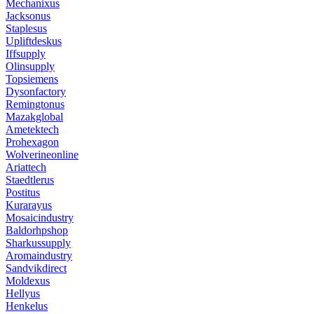
Mechanixus
Jacksonus
Staplesus
Upliftdeskus
Iffsupply
Olinsupply
Topsiemens
Dysonfactory
Remingtonus
Mazakglobal
Ametektech
Prohexagon
Wolverineonline
Ariattech
Staedtlerus
Postitus
Kurarayus
Mosaicindustry
Baldorhpshop
Sharkussupply
Aromaindustry
Sandvikdirect
Moldexus
Hellyus
Henkelus