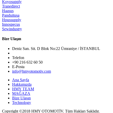
Koyosupply
Tranedirect
Haasus
Panduitusa
Hpussupply
Innospecus
Sewindustry
Bize Ulaşın
Deniz San. Sit. D Blok No:22 Ümraniye / İSTANBUL
Telefon
+90 216 632 60 50
E-Posta
info@hmyotomotiv.com
Ana Sayfa
Hakkımızda
HMY TEAM
MAĞAZA
Bize Ulaşın
Technology
Copyright ©2018
HMY OTOMOTİV.
Tüm Hakları Saklıdır.