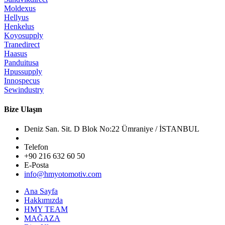
Moldexus
Hellyus
Henkelus
Koyosupply
Tranedirect
Haasus
Panduitusa
Hpussupply
Innospecus
Sewindustry
Bize Ulaşın
Deniz San. Sit. D Blok No:22 Ümraniye / İSTANBUL
Telefon
+90 216 632 60 50
E-Posta
info@hmyotomotiv.com
Ana Sayfa
Hakkımızda
HMY TEAM
MAĞAZA