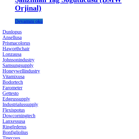
Orjinal)
Devamını oku
Dunlopus
Ansellusa
Prismacolorus
Haworthchair
Lonzausa
Johnsonindustry
Samsungsupply
Honeywellindustry
Vitamixusa
Bodortech
Farometer
Gettesto
Edgeussupply
Industrialussupply
Flexispotus
Dowcorningtech
Lanxessusa
Ringfederus
Bonfigliolius
Tinecous