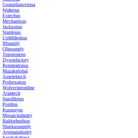
Geappliancesusa
Walterus
Extechus
Mechanixus
Jacksonus
Staplesus
Upliftdeskus
Iffsupply
Olinsupply
Topsiemens
Dysonfactory
Remingtonus
Mazakglobal
Ametektech
Prohexagon
Wolverineonline
Ariattech
Staedtlerus
Postitus
Kurarayus
Mosaicindustry
Baldorhpshop
Sharkussupply
Aromaindustry
Sandvikdirect