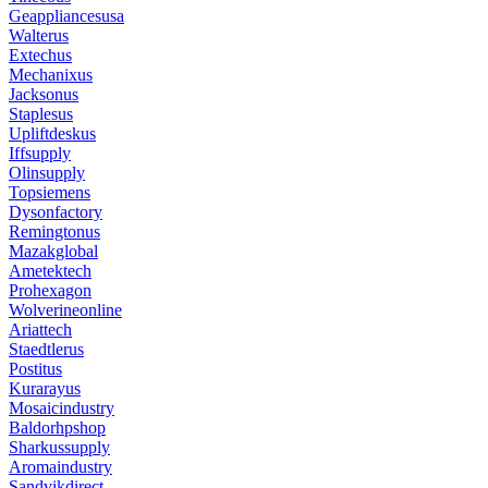
Geappliancesusa
Walterus
Extechus
Mechanixus
Jacksonus
Staplesus
Upliftdeskus
Iffsupply
Olinsupply
Topsiemens
Dysonfactory
Remingtonus
Mazakglobal
Ametektech
Prohexagon
Wolverineonline
Ariattech
Staedtlerus
Postitus
Kurarayus
Mosaicindustry
Baldorhpshop
Sharkussupply
Aromaindustry
Sandvikdirect