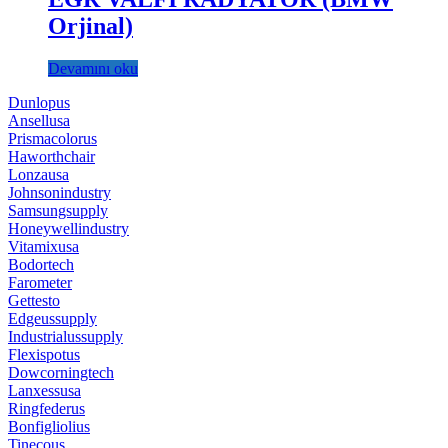
Orjinal)
Devamını oku
Dunlopus
Ansellusa
Prismacolorus
Haworthchair
Lonzausa
Johnsonindustry
Samsungsupply
Honeywellindustry
Vitamixusa
Bodortech
Farometer
Gettesto
Edgeussupply
Industrialussupply
Flexispotus
Dowcorningtech
Lanxessusa
Ringfederus
Bonfigliolius
Tinecous