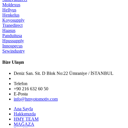
Moldexus
Hellyus
Henkelus
Koyosupply
Tranedirect
Haasus
Panduitusa
Hpussupply
Innospecus
Sewindustry
Bize Ulaşın
Deniz San. Sit. D Blok No:22 Ümraniye / İSTANBUL
Telefon
+90 216 632 60 50
E-Posta
info@hmyotomotiv.com
Ana Sayfa
Hakkımızda
HMY TEAM
MAĞAZA