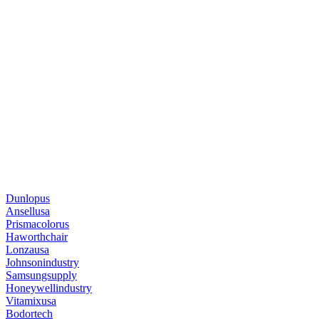
Dunlopus
Ansellusa
Prismacolorus
Haworthchair
Lonzausa
Johnsonindustry
Samsungsupply
Honeywellindustry
Vitamixusa
Bodortech