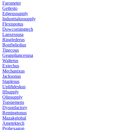
Farometer
Gettesto
Edgeussupply
Industrialussupply
Flexispotus
Dowcorningtech
Lanxessusa
Ringfederus
Bonfigliolius
Tinecous
Geappliancesusa
Walterus
Extechus
Mechanixus
Jacksonus
Staplesus
Upliftdeskus
Iffsupply
Olinsupply
Topsiemens
Dysonfactory
Remingtonus
Mazakglobal
Ametektech
Prohexagon