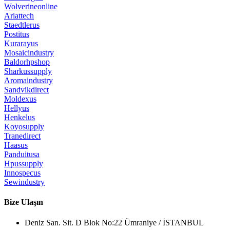
Wolverineonline
Ariattech
Staedtlerus
Postitus
Kurarayus
Mosaicindustry
Baldorhpshop
Sharkussupply
Aromaindustry
Sandvikdirect
Moldexus
Hellyus
Henkelus
Koyosupply
Tranedirect
Haasus
Panduitusa
Hpussupply
Innospecus
Sewindustry
Bize Ulaşın
Deniz San. Sit. D Blok No:22 Ümraniye / İSTANBUL