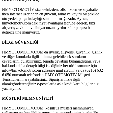
HMY OTOMOTİV size evinizden, ofisinizden ve seyahatte
iken internet üzerinden en güvenli, rahat ve keyifli bir şekilde
oto yedek parça kolaylığı sunan bir mağazadır. Ayrıca,
hmyotomotiv.com'daki fiyat avantajını tecrübe ederek, bizi
alışveriş zevkinin ve ihtiyacınızın ayrılmaz bir parçası haline
getireceğine inanıyoruz.
BİLGİ GÜVENLİĞİ
HMYOTOMOTIV.COM'da üyelik, alışveriş, güvenlik, gizlilik
ve diğer konularla ilgili aklınıza gelebilecek soruların
cevaplarını bulabilirsiniz. burada cevabını bulamadığınız veya
hakkında daha detaylı bilgi istediğiniz her türlü sorunuz için
info@hmyotomotiv.com
adresine mail atabilir ya da (0216) 632
6 050 numaralı telefondan HMY OTOMOTİV Müşteri
Temsilcilerini arayabilirsiniz. Siparişlerinizle ilgili
olarakgöndereceğiniz e-postalarda asla kredi kartı bilgilerinizi
yazmayınız.
MÜŞTERİ MEMNUNİYETİ
HMYOTOMOTIV.COM, koşulsuz müşteri memnuniyeti
sağlamayı en öncelikli iş prensipleri arasında tutmaktadır. Bu