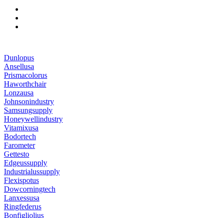
Dunlopus
Ansellusa
Prismacolorus
Haworthchair
Lonzausa
Johnsonindustry
Samsungsupply
Honeywellindustry
Vitamixusa
Bodortech
Farometer
Gettesto
Edgeussupply
Industrialussupply
Flexispotus
Dowcorningtech
Lanxessusa
Ringfederus
Bonfigliolius