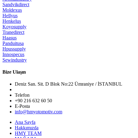
Sandvikdirect
Moldexus
Hellyus
Henkelus
Koyosupply
Tranedirect
Haasus
Panduitusa
Hpussupply
Innospecus
Sewindustry
Bize Ulaşın
Deniz San. Sit. D Blok No:22 Ümraniye / İSTANBUL
Telefon
+90 216 632 60 50
E-Posta
info@hmyotomotiv.com
Ana Sayfa
Hakkımızda
HMY TEAM