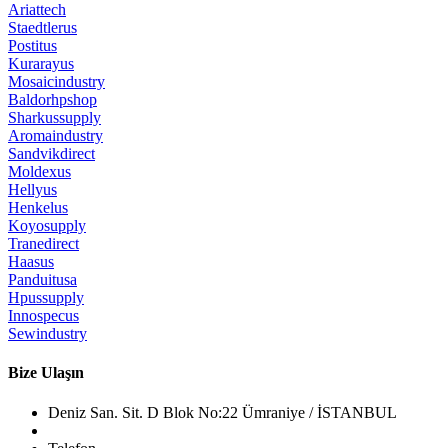
Ariattech
Staedtlerus
Postitus
Kurarayus
Mosaicindustry
Baldorhpshop
Sharkussupply
Aromaindustry
Sandvikdirect
Moldexus
Hellyus
Henkelus
Koyosupply
Tranedirect
Haasus
Panduitusa
Hpussupply
Innospecus
Sewindustry
Bize Ulaşın
Deniz San. Sit. D Blok No:22 Ümraniye / İSTANBUL