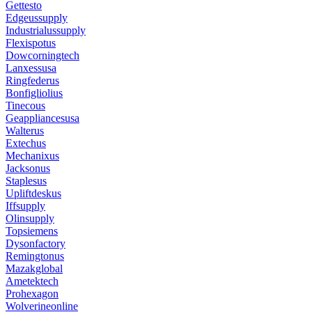
Gettesto
Edgeussupply
Industrialussupply
Flexispotus
Dowcorningtech
Lanxessusa
Ringfederus
Bonfigliolius
Tinecous
Geappliancesusa
Walterus
Extechus
Mechanixus
Jacksonus
Staplesus
Upliftdeskus
Iffsupply
Olinsupply
Topsiemens
Dysonfactory
Remingtonus
Mazakglobal
Ametektech
Prohexagon
Wolverineonline